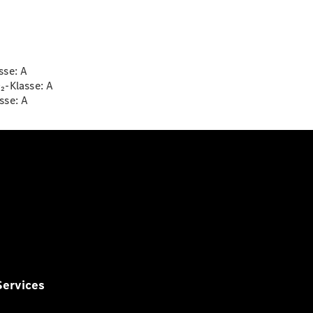
sse:
A
₂-Klasse:
A
asse:
A