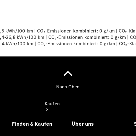
buchen
Probefahrt
vereinbaren
Konfigurator
Modellübersicht
6,5 kWh/100 km | CO₂-Emissionen kombiniert: 0 g/km | CO₂-Kla
Tel: +49 911
9,4-26,8 kWh/100 km | CO₂-Emissionen kombiniert: 0 g/km | CO
31600
6,4 kWh/100 km | CO₂-Emissionen kombiniert: 0 g/km | CO₂-Kl
Kaufen