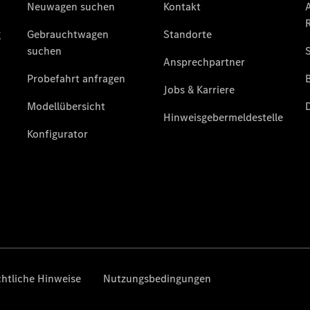
Übersicht
140 Jahre
Innovation
Mercedes-
Benz
Store
Neuwagenangebote
Best Deal
Leasing
Privatkunden
Leasing
Gewerbekunden
Finanzierung