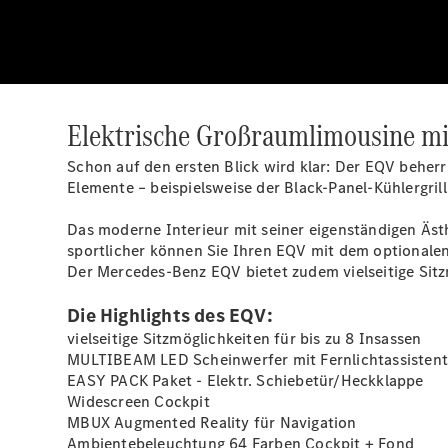
Elektrische Großraumlimousine mi
Schon auf den ersten Blick wird klar: Der EQV beher
Elemente – beispielsweise der Black-Panel-Kühlergril
Das moderne Interieur mit seiner eigenständigen Äs
sportlicher können Sie Ihren EQV mit dem optiona
Der Mercedes-Benz EQV bietet zudem vielseitige Sitz
Die Highlights des EQV:
vielseitige Sitzmöglichkeiten für bis zu 8 Insassen
MULTIBEAM LED Scheinwerfer mit Fernlichtassisten
EASY PACK Paket - Elektr.
Schiebetür/Heckklappe
Widescreen Cockpit
MBUX Augmented Reality für
Navigation
Ambientebeleuchtung 64 Farben Cockpit +
Fond