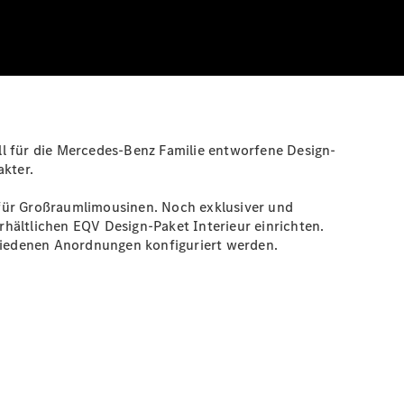
ll für die Mercedes-Benz Familie entworfene Design-
akter.
 für Großraumlimousinen. Noch exklusiver und
hältlichen EQV Design-Paket
Interieur
einrichten.
chiedenen Anordnungen konfiguriert werden.