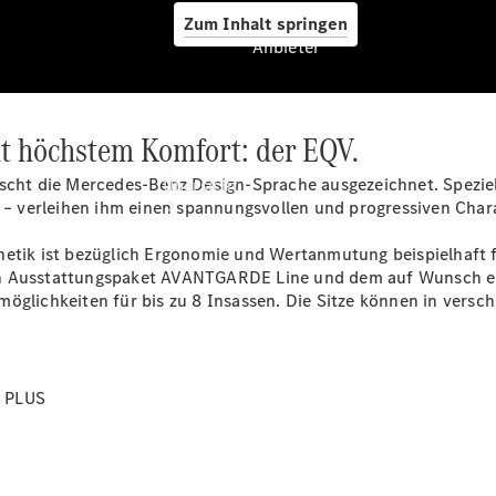
Zum Inhalt springen
Anbieter
t höchstem Komfort: der EQV.
Anbieter
rscht die Mercedes-Benz Design-Sprache ausgezeichnet. Spezie
Übersicht
l – verleihen ihm einen spannungsvollen und progressiven Char
thetik ist bezüglich Ergonomie und Wertanmutung beispielhaft
len Ausstattungspaket AVANTGARDE
Line
und dem auf Wunsch er
möglichkeiten für bis zu 8 Insassen. Die Sitze können in vers
Startseite
Ansprechpartner
t PLUS
finden
Beratung
vereinbaren
Servicetermin