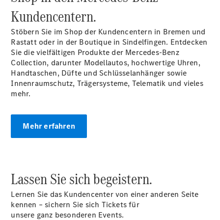
Privatkunden
Kundencentern.
Finanzierung
Gewerbekunden
Stöbern Sie im Shop der Kundencentern in Bremen und
Kurzfristig
Rastatt oder in der Boutique in Sindelfingen. Entdecken
verfügbare
Sie die vielfältigen Produkte der Mercedes-Benz
Angebote
Collection, darunter Modellautos, hochwertige Uhren,
V-Klasse
Handtaschen, Düfte und Schlüsselanhänger sowie
V-Klasse
Innenraumschutz, Trägersysteme, Telematik und vieles
Marco Polo
mehr.
Gebrauchtwagenangebote
Mehr erfahren
Gebrauchtwagensuche
Lassen Sie sich begeistern.
Junge
Sterne
Lernen Sie das Kundencenter von einer anderen Seite
Junge
kennen – sichern Sie sich Tickets für
Sterne -
unsere ganz besonderen Events.
elektrisch