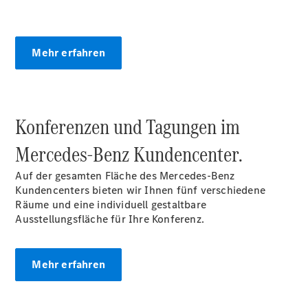
AMG Junge
Sterne
Warnung: Betrug
Mehr erfahren
beim
Gebrauchtwagenkauf
Junge
Gebrauchte
ServiceCard
Konferenzen und Tagungen im
Limousinen
Mercedes‑Benz Kundencenter.
Auf der gesamten Fläche des Mercedes-Benz
Kundencenters bieten wir Ihnen fünf verschiedene
Räume und eine individuell gestaltbare
Ausstellungsfläche für Ihre Konferenz.
Der
elektrische
CLA mit EQ-
Mehr erfahren
Technologie
Der neue
CLA