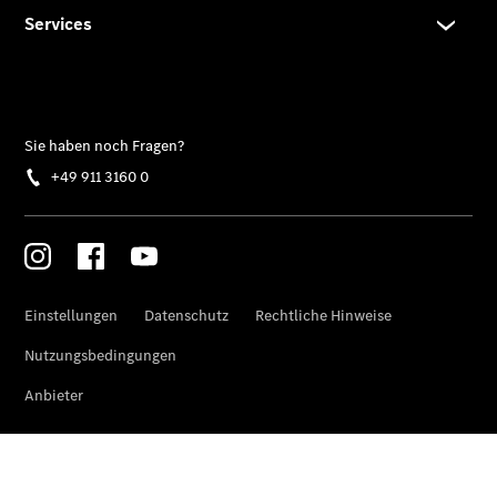
Der
brandneue
CLA
Shooting
Brake
Der
elektrische
CLA
Shooting
Brake
CLA
Shooting
Brake
C-Klasse T-
Modell
E-Klasse T-
Modell
Kompaktwagen