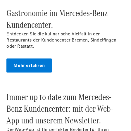
EQE
Limousine -
Gastronomie im Mercedes‑Benz
elektrisch
EQS
Kundencenter.
Limousine -
elektrisch
Entdecken Sie die kulinarische Vielfalt in den
C-Klasse
Restaurants der Kundencenter Bremen, Sindelfingen
Limousine
oder Rastatt.
C-Klasse
Limousine -
elektrisch
Mehr erfahren
E-Klasse
Limousine
S-Klasse
Limousine
Immer up to date zum Mercedes-
S-Klasse
Lang
Benz Kundencenter: mit der Web-
Mercedes-
Maybach S-
App und unserem Newsletter.
Klasse
SUVs
Die Web-App ist Ihr perfekter Begleiter für Ihren