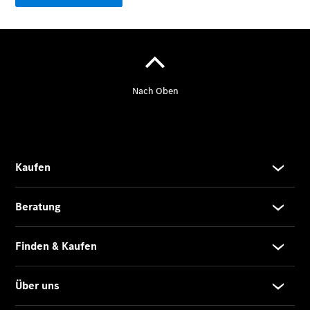
GLB –
elektrisch
Der neue
GLC SUV –
elektrisch
GLC SUV
GLC Coupé
GLE SUV
GLE Coupé
GLS
Mercedes-
Maybach
GLS
G-Klasse
T-Modelle
/ Kombis