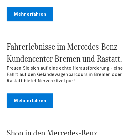
Mehr erfahren
Übersicht
140 Jahre
Innovation
Mercedes-
Benz
Fahrerlebnisse im Mercedes‑Benz
Store
Neuwagenangebote
Kundencenter Bremen und Rastatt.
Freuen Sie sich auf eine echte Herausforderung - eine
Fahrt auf den Geländewagenparcours in Bremen oder
Rastatt bietet Nervenkitzel pur!
Best Deal
Mehr erfahren
Leasing
Privatkunden
Leasing
Gewerbekunden
Shop in den Mercedes‑Benz
Finanzierung