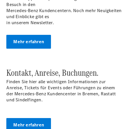
Besuch in den
Mercedes-Benz Kundencentern. Noch mehr Neuigkeiten
und Einblicke gibt es
in unserem Newsletter.
EQA –
Mehr erfahren
elektrisch
EQE SUV –
elektrisch
EQS SUV –
elektrisch
Kontakt, Anreise, Buchungen.
G-Klasse –
elektrisch
Finden Sie hier alle wichtigen Informationen zur
Mercedes-
Anreise, Tickets für Events oder Führungen zu einem
Maybach
der Mercedes-Benz Kundencenter in Bremen, Rastatt
EQS SUV –
und Sindelfingen.
elektrisch
GLA
Der neue
GLB
Mehr erfahren
Der neue