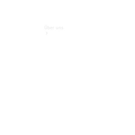
Über uns
Übersicht
Nachhaltigkeit
Kontakt
Ansprechpartner