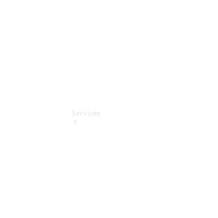
Online
Store
Services
Termin &
Schnelleinstieg