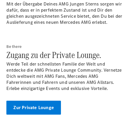
Mit der Übergabe Deines AMG Jungen Sterns sorgen wir
dafür, dass er in perfektem Zustand ist und Dir den
Übersicht
gleichen ausgezeichneten Service bietet, den Du bei der
140 Jahre
Auslieferung eines neuen Mercedes AMG erlebst.
Innovation
Mercedes-
Benz
Store
Be there
Zugang zu der Private Lounge.
Neuwagenangebote
Werde Teil der schnellsten Familie der Welt und
entdecke die AMG Private Lounge Community. Vernetze
Dich weltweit mit AMG Fans, Mercedes AMG
Fahrerinnen und Fahrern und unseren AMG Allstars.
Erlebe einzigartige Events und exklusive Vorteile.
Best Deal
Leasing
Privatkunden
Zur Private Lounge
Leasing
Gewerbekunden
Finanzierung