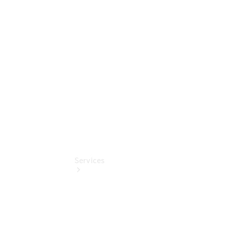
Nürnberg
Finanzdienste
Mercedes-
Benz
Online
Store
Services