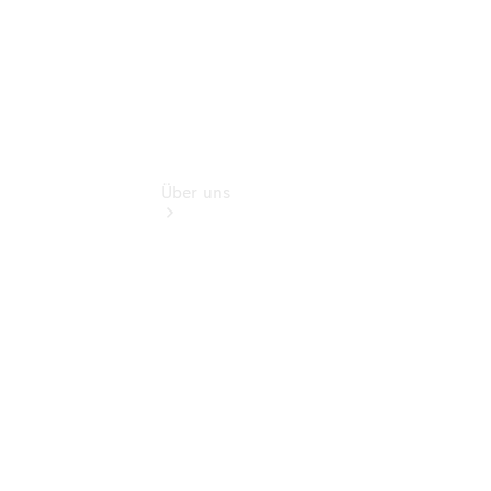
Über uns
Übersicht
Nachhaltigkeit
Kontakt