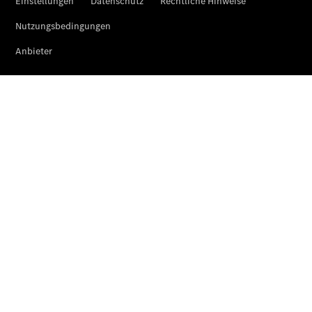
EQE
Limousine -
elektrisch
EQS
Limousine -
elektrisch
C-Klasse
Limousine
C-Klasse
Limousine -
elektrisch
E-Klasse
Limousine
S-Klasse
Limousine
S-Klasse
Lang
Mercedes-
Maybach S-
Klasse
SUVs