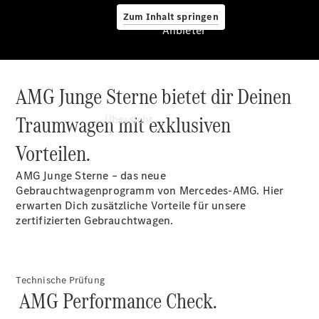
Zum Inhalt springen
Anbieter
AMG Junge Sterne bietet dir Deinen
Anbieter
Traumwagen mit exklusiven
Übersicht
Vorteilen.
AMG Junge Sterne – das neue
Gebrauchtwagenprogramm von Mercedes-AMG. Hier
erwarten Dich zusätzliche Vorteile für unsere
zertifizierten Gebrauchtwagen.
Startseite
Ansprechpartner
finden
Beratung
Technische Prüfung
AMG Performance Check.
vereinbaren
Servicetermin