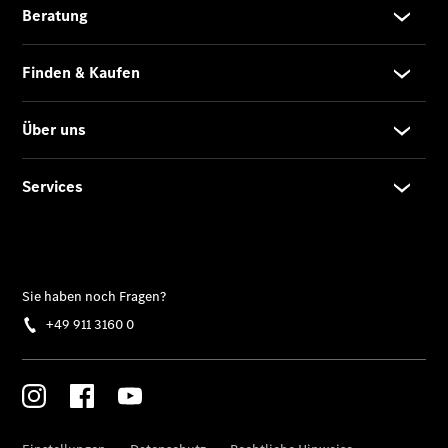
AMG Junge
Sterne
Warnung: Betrug
beim
Gebrauchtwagenkauf
Junge
Gebrauchte
ServiceCard
Limousinen
Der
elektrische
CLA mit EQ-
Technologie
Der neue
CLA