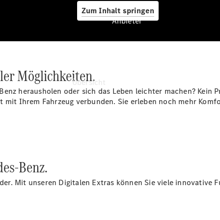
Zum Inhalt springen
Anbieter
Anbieter
ller Möglichkeiten.
Übersicht
Benz herausholen oder sich das Leben leichter machen? Kein P
t mit Ihrem Fahrzeug verbunden. Sie erleben noch mehr Komfor
Startseite
des‑Benz.
Ansprechpartner
finden
r. Mit unseren Digitalen Extras können Sie viele innovative 
Beratung
vereinbaren
Servicetermin