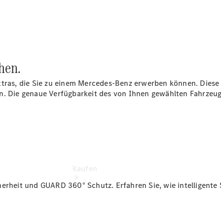
buchen
Probefahrt
vereinbaren
Konfigurator
Modellübersicht
Tel: +49 911
hen.
31600
xtras, die Sie zu einem Mercedes-Benz erwerben können. Diese
en. Die genaue Verfügbarkeit des von Ihnen gewählten Fahrze
Kaufen
herheit und GUARD 360° Schutz. Erfahren Sie, wie intelligente