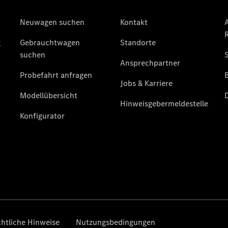
Der neue
GLA
Der neue
elektrische
GLA
EQA –
elektrisch
EQE SUV –
elektrisch
EQS SUV –
elektrisch
G-Klasse –
elektrisch
Mercedes-
Maybach
EQS SUV –