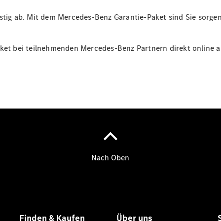
EQE
Limousine -
istig ab. Mit dem Mercedes-Benz Garantie-Paket sind Sie sorge
elektrisch
EQS
Limousine -
aket bei teilnehmenden Mercedes-Benz Partnern direkt online a
elektrisch
C-Klasse
Limousine
C-Klasse
Limousine -
elektrisch
E-Klasse
Limousine
S-Klasse
Limousine
S-Klasse
Lang
Mercedes-
Maybach S-
Klasse
SUVs