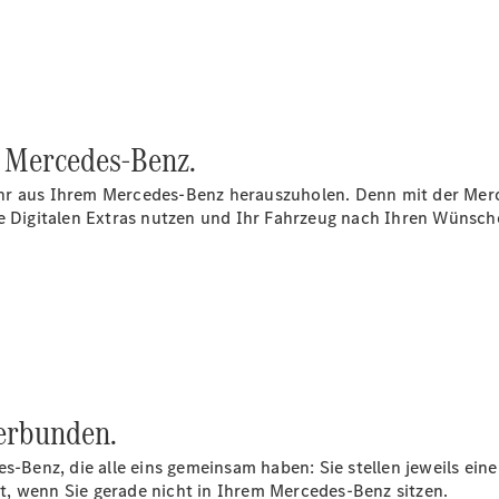
Privatkunden
Finanzierung
Gewerbekunden
Kurzfristig
verfügbare
Angebote
V-Klasse
on Mercedes‑Benz.
V-Klasse
Marco Polo
hr aus Ihrem Mercedes-Benz herauszuholen. Denn mit der Mer
Gebrauchtwagenangebote
Digitalen Extras nutzen und Ihr Fahrzeug nach Ihren Wünsche
Gebrauchtwagensuche
Junge
erbunden.
Sterne
Junge
es-Benz, die alle eins gemeinsam haben: Sie stellen jeweils ei
Sterne -
bst, wenn Sie gerade nicht in Ihrem Mercedes-Benz sitzen.
elektrisch