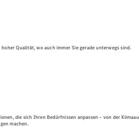
Übersicht
140 Jahre
Innovation
Mercedes-
Benz
in hoher Qualität, wo auch immer Sie gerade unterwegs sind.
Store
Neuwagenangebote
Best Deal
Leasing
Privatkunden
ionen, die sich Ihren Bedürfnissen anpassen – von der Klimaau
Leasing
nügen machen.
Gewerbekunden
Finanzierung