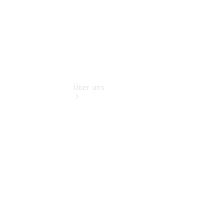
Über uns
Übersicht
Nachhaltigkeit
Kontakt