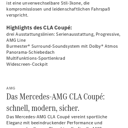
ist eine unverwechselbare Stil-Ikone, die
kompromisslosen und leidenschaftlichen Fahrspaß
verspricht.
Übersicht
140 Jahre
Highlights des CLA Coupé:
Innovation
Mercedes-
drei Ausstattungslinien: Serienausstattung, Progressive,
Benz
AMG Line
Store
Burmester® Surround-Soundsystem mit Dolby®
Atmos
Neuwagenangebote
Panorama-Schiebedach
Multifunktions-Sportlenkrad
Widescreen-Cockpit
AMG
Best Deal
Das Mercedes-AMG CLA Coupé:
Leasing
schnell, modern, sicher.
Privatkunden
Leasing
Das Mercedes-AMG CLA Coupé vereint sportliche
Gewerbekunden
Eleganz mit beeindruckender Performance und
Finanzierung