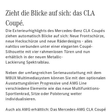
buchen
Probefahrt
Zieht die Blicke auf sich: das CLA
vereinbaren
Konfigurator
Coupé.
Modellübersicht
Tel: +49 911
Die Exterieurhighlights des Mercedes-Benz CLA Coupés
31600
ziehen automatisch Blicke auf sich: Neue Frontschürze,
neue Heckschürze und neue Räderdesigns - alles
nahtlos verbunden unter einer eleganten Coupé-
Silhouette mit vier rahmenlosen Türen und nun
erhältlich in der neuen
Metallic-
Lackierung Spektralblau
.
Neben der umfangreichen Serienausstattung mit dem
MBUX Multimediasystem können Sie mit den optionalen
Ausstattungslinien Progressive und AMG Line
Kaufen
verschiedene Elemente wie das neue Multifunktions-
Sportlenkrad, Sitze oder Polsterung weiter
individualisieren.
Auch als AMG erhältlich: Das Mercedes-AMG CLA Coupé