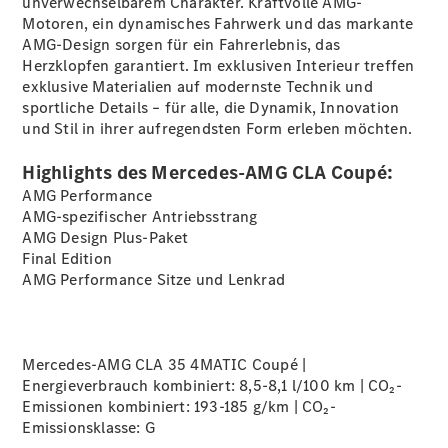
unverwechselbarem Charakter. Kraftvolle AMG-
Privatkunden
Motoren, ein dynamisches Fahrwerk und das markante
Finanzierung
AMG-Design sorgen für ein Fahrerlebnis, das
Gewerbekunden
Herzklopfen garantiert. Im exklusiven Interieur treffen
Kurzfristig
exklusive Materialien auf modernste Technik und
verfügbare
sportliche Details – für alle, die Dynamik, Innovation
Angebote
und Stil in ihrer aufregendsten Form erleben möchten.
V-Klasse
V-Klasse
Highlights des Mercedes-AMG CLA Coupé:
Marco Polo
Gebrauchtwagenangebote
AMG Performance
AMG-spezifischer Antriebsstrang
AMG Design
Plus-Paket
Final
Edition
AMG Performance Sitze und
Lenkrad
Gebrauchtwagensuche
Junge
Mercedes-AMG CLA 35 4MATIC Coupé |
Sterne
Energieverbrauch kombiniert: 8,5-8,1 l/100 km | CO₂-
Junge
Emissionen kombiniert: 193-185 g/km | CO₂-
Sterne -
Emissionsklasse:
G
elektrisch