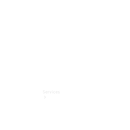
Nürnberg
Finanzdienste
Mercedes-
Benz
Online
Store
Services