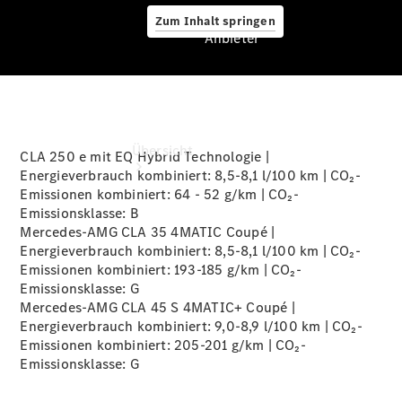
Zum Inhalt springen
Anbieter
Anbieter
Übersicht
CLA 250 e mit EQ Hybrid Technologie |
Energieverbrauch kombiniert: 8,5-8,1 l/100 km | CO₂-
Emissionen kombiniert: 64 - 52 g/km | CO₂-
Emissionsklasse:
B
Mercedes-AMG CLA 35 4MATIC Coupé |
Energieverbrauch kombiniert: 8,5-8,1 l/100 km | CO₂-
Emissionen kombiniert: 193-185 g/km | CO₂-
Emissionsklasse:
G
Startseite
Mercedes-AMG CLA 45 S 4MATIC+ Coupé |
Ansprechpartner
Energieverbrauch kombiniert: 9,0-8,9 l/100 km | CO₂-
finden
Emissionen kombiniert: 205-201 g/km | CO₂-
Beratung
Emissionsklasse:
G
vereinbaren
Servicetermin