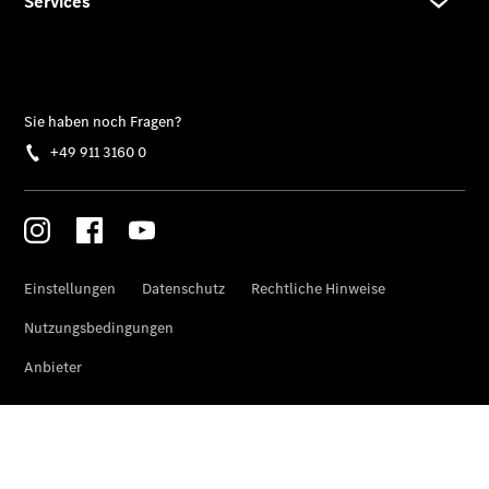
EQE
Limousine -
elektrisch
EQS
Limousine -
elektrisch
C-Klasse
Limousine
C-Klasse
Limousine -
elektrisch
E-Klasse
Limousine
S-Klasse
Limousine
S-Klasse
Lang
Mercedes-
Maybach S-
Klasse
SUVs