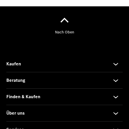
AMG Junge
Sterne
Warnung: Betrug
beim
Gebrauchtwagenkauf
Junge
Gebrauchte
ServiceCard
Limousinen
Der
elektrische
CLA mit EQ-
Technologie
Der neue
CLA