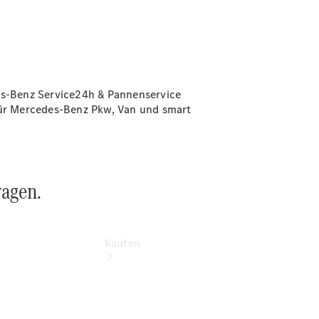
buchen
Probefahrt
vereinbaren
Konfigurator
Modellübersicht
Tel: +49 911
des-Benz Service24h & Pannenservice
31600
 für Mercedes-Benz Pkw, Van und smart
wagen.
Kaufen