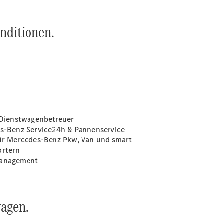
AMG Junge
Sterne
onditionen.
Warnung: Betrug
beim
Gebrauchtwagenkauf
Junge
Gebrauchte
ServiceCard
Limousinen
d Dienstwagenbetreuer
des-Benz Service24h & Pannenservice
 für Mercedes-Benz Pkw, Van und smart
ortern
nmanagement
Der
elektrische
CLA mit EQ-
Technologie
wagen.
Der neue
CLA