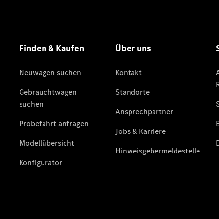
elektrisch
Der neue
GLB
Der neue
GLB –
elektrisch
Der neue
GLC SUV –
elektrisch
GLC SUV
GLC Coupé
GLE SUV
GLE Coupé
GLS
Mercedes-
Maybach
GLS
G-Klasse
T-Modelle
/ Kombis