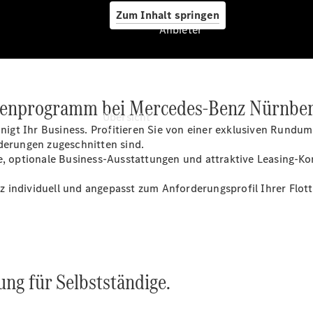
Zum Inhalt springen
Anbieter
Anbieter
denprogramm bei Mercedes-Benz Nürnber
Übersicht
gt Ihr Business. Profitieren Sie von einer exklusiven Rundum
rderungen zugeschnitten sind.
e, optionale Business-Ausstattungen und attraktive Leasing-Ko
anz individuell und angepasst zum Anforderungsprofil Ihrer Flot
Startseite
Ansprechpartner
finden
Beratung
ng für Selbstständige.
vereinbaren
Servicetermin