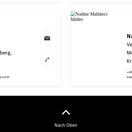
Der neue
GLA
Der neue
elektrische
GLA
EQA –
elektrisch
EQE SUV –
elektrisch
EQS SUV –
elektrisch
G-Klasse –
elektrisch
Mercedes-
Maybach
EQS SUV –