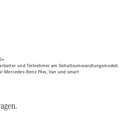
Privatkunden
Finanzierung
Gewerbekunden
Kurzfristig
verfügbare
Angebote
V-Klasse
V-Klasse
Marco Polo
Gebrauchtwagenangebote
e5+
itarbeiter und Teilnehmer am Gehaltsumwandlungsmodell
 für Mercedes-Benz Pkw, Van und smart
Gebrauchtwagensuche
wagen.
Junge
Sterne
Junge
Sterne -
elektrisch