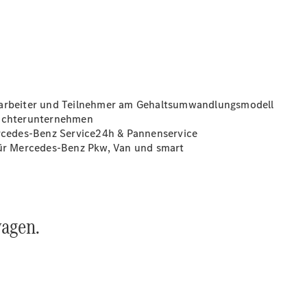
Übersicht
140 Jahre
Innovation
Mercedes-
Benz
itarbeiter und Teilnehmer am Gehaltsumwandlungsmodell
Store
Tochterunternehmen
Neuwagenangebote
ercedes-Benz Service24h & Pannenservice
 für Mercedes-Benz Pkw, Van und smart
wagen.
Best Deal
Leasing
Privatkunden
Leasing
Gewerbekunden
Finanzierung