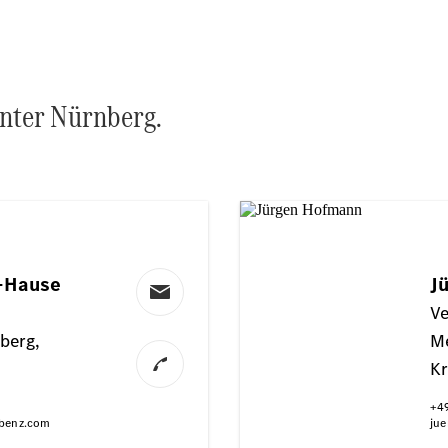
EQE
Limousine -
elektrisch
EQS
Limousine -
enter Nürnberg.
elektrisch
C-Klasse
Limousine
C-Klasse
Limousine -
elektrisch
E-Klasse
Limousine
S-Klasse
Limousine
S-Klasse
Lang
Mercedes-
Maybach S-
Klasse
SUVs