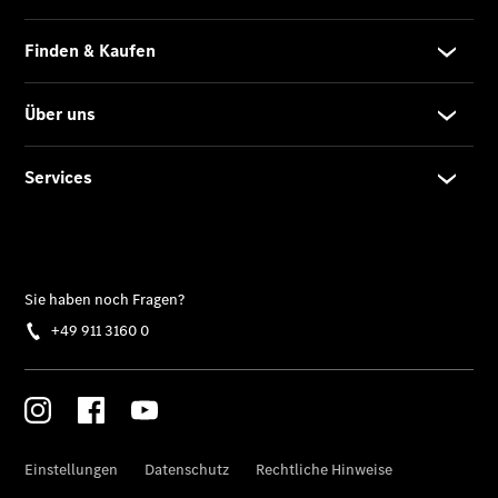
Privatkunden
Finanzierung
Gewerbekunden
Kurzfristig
verfügbare
Angebote
V-Klasse
V-Klasse
Marco Polo
Gebrauchtwagenangebote
Gebrauchtwagensuche
Junge
Sterne
Junge
Sterne -
elektrisch