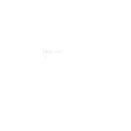
Über uns
Übersicht
Nachhaltigkeit
Kontakt