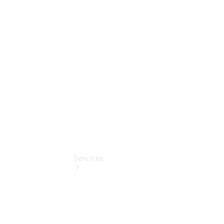
Nürnberg
Finanzdienste
Mercedes-
Benz
Online
Store
Services