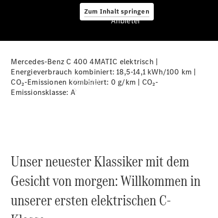
Zum Inhalt springen
Anbieter
Mercedes-Benz C 400 4MATIC elektrisch |
Anbieter
Energieverbrauch kombiniert: 18,5-14,1 kWh/100 km |
Übersicht
CO₂-Emissionen kombiniert: 0 g/km | CO₂-
Emissionsklasse:
A
Unser neuester Klassiker mit dem
Startseite
Ansprechpartner
Gesicht von morgen: Willkommen in
finden
Beratung
unserer ersten elektrischen C-
vereinbaren
Servicetermin