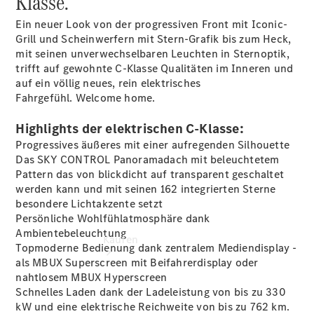
Klasse.
buchen
Probefahrt
Ein neuer Look von der progressiven Front mit Iconic-
vereinbaren
Grill und Scheinwerfern mit Stern-Grafik bis zum Heck,
Konfigurator
mit seinen unverwechselbaren Leuchten in Sternoptik,
Modellübersicht
trifft auf gewohnte C-Klasse Qualitäten im Inneren und
Tel: +49 911
auf ein völlig neues, rein elektrisches
31600
Fahrgefühl. Welcome home.
Highlights der elektrischen C-Klasse:
Progressives äußeres mit einer aufregenden Silhouette
Das SKY CONTROL Panoramadach mit beleuchtetem
Pattern das von blickdicht auf transparent geschaltet
werden kann und mit seinen 162 integrierten Sterne
besondere Lichtakzente setzt
Persönliche Wohlfühlatmosphäre dank
Ambientebeleuchtung
Kaufen
Topmoderne Bedienung dank zentralem Mediendisplay -
als MBUX Superscreen mit Beifahrerdisplay oder
nahtlosem MBUX Hyperscreen
Schnelles Laden dank der Ladeleistung von bis zu 330
kW und eine elektrische Reichweite von bis zu 762
km.