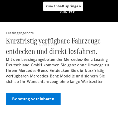
Zum Inhalt springen
Anbieter
Leasingangebote
Anbieter
Kurzfristig verfügbare Fahrzeuge
Übersicht
entdecken und direkt losfahren.
Mit den Leasingangeboten der Mercedes-Benz Leasing
Deutschland GmbH kommen Sie ganz ohne Umwege zu
Ihrem Mercedes-Benz. Entdecken Sie die kurzfristig
verfügbaren Mercedes-Benz Modelle und sichern Sie
sich so Ihr Wunschfahrzeug ohne lange Wartezeiten.
Startseite
Ansprechpartner
finden
Beratung vereinbaren
Beratung
vereinbaren
Servicetermin