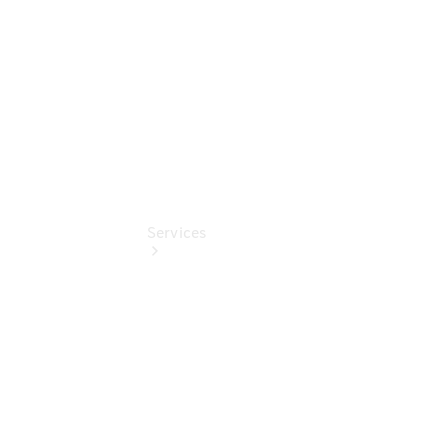
Online
Store
Services
Termin &
Schnelleinstieg