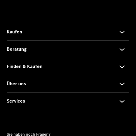
Übersicht
140 Jahre
Innovation
Mercedes-
Benz
Store
Neuwagenangebote
Best Deal
Leasing
Privatkunden
Leasing
Gewerbekunden
Finanzierung