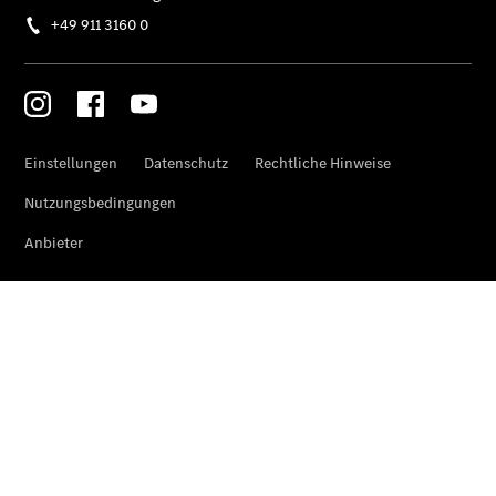
Privatkunden
Finanzierung
Gewerbekunden
Kurzfristig
verfügbare
Angebote
V-Klasse
V-Klasse
Marco Polo
Gebrauchtwagenangebote
Gebrauchtwagensuche
Junge
Sterne
Junge
Sterne -
elektrisch