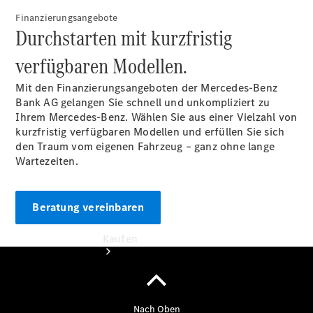
buchen
Finanzierungsangebote
Probefahrt
Durchstarten mit kurzfristig
vereinbaren
Konfigurator
verfügbaren Modellen.
Modellübersicht
Tel: +49 911
Mit den Finanzierungsangeboten der Mercedes-Benz
31600
Bank AG gelangen Sie schnell und unkompliziert zu
Ihrem Mercedes-Benz. Wählen Sie aus einer Vielzahl von
kurzfristig verfügbaren Modellen und erfüllen Sie sich
den Traum vom eigenen Fahrzeug – ganz ohne lange
Wartezeiten.
Beratung vereinbaren
Kaufen