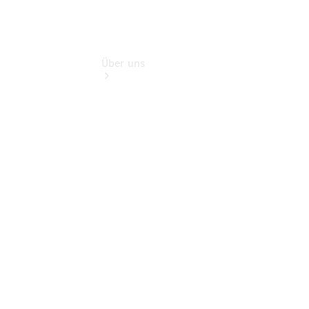
Über uns
Übersicht
Nachhaltigkeit
Kontakt
Ansprechpartner