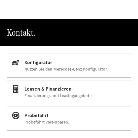
elektrisch
Der neue
GLB
Der neue
GLB –
elektrisch
Der neue
GLC SUV –
elektrisch
GLC SUV
GLC Coupé
GLE SUV
GLE Coupé
GLS
Mercedes-
Maybach
GLS
G-Klasse
T-Modelle
/ Kombis