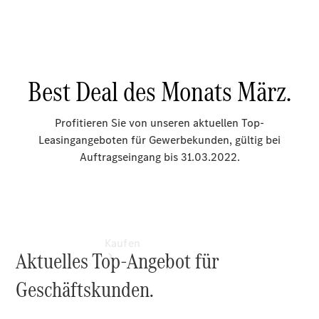
buchen
Probefahrt
vereinbaren
Konfigurator
Modellübersicht
Tel: +49 911
31600
Kaufen