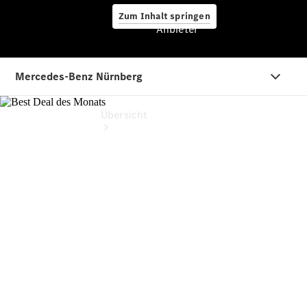
Zum Inhalt springen
Anbieter
Anbieter
Übersicht
Startseite
Ansprechpartner
finden
Beratung
vereinbaren
Servicetermin