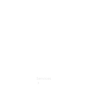
Nürnberg
Finanzdienste
Mercedes-
Benz
Online
Store
Services