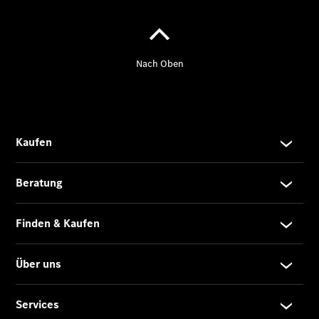
Der
brandneue
CLA
Shooting
Brake
Der
elektrische
CLA
Shooting
Brake
CLA
Shooting
Brake
C-Klasse T-