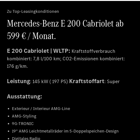
Übersicht
140 Jahre
Innovation
Mercedes-
Benz
Store
Neuwagenangebote
Best Deal
Leasing
Privatkunden
Leasing
Gewerbekunden
Finanzierung