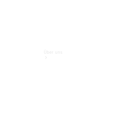
Über uns
Übersicht
Nachhaltigkeit
Kontakt