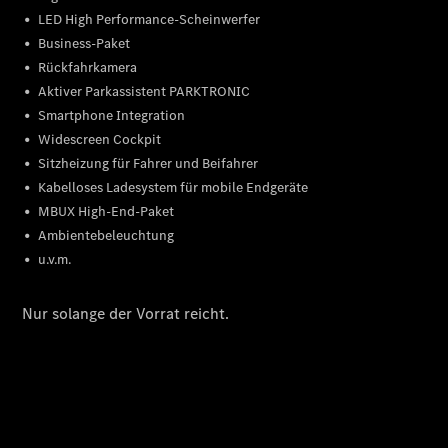
Privatkunden
Finanzierung
Gewerbekunden
Kurzfristig
verfügbare
Angebote
V-Klasse
V-Klasse
Marco Polo
Gebrauchtwagenangebote
Gebrauchtwagensuche
Junge
Sterne
Junge
Sterne -
elektrisch