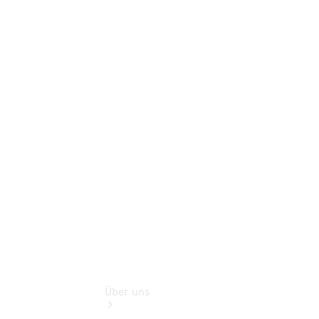
Online-
Terminbuchung
Pannen- &
Schadenhilfe
Service für
Reisemobile
Teile &
Zubehör
Rückrufe &
Umrüstungen
Über uns