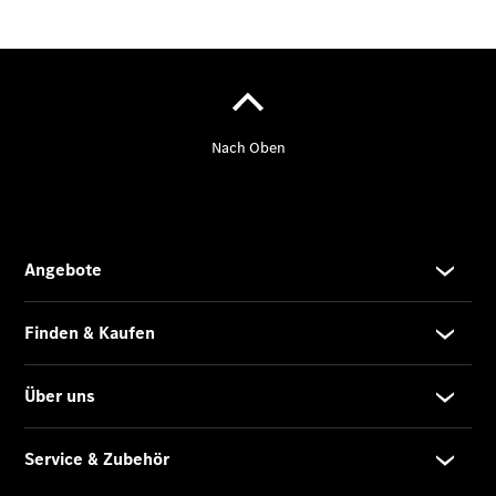
Sprinter
Tourer
Sprinter
Pritschenfahrzeug
eSprinter
Pritschenfahrzeug
- elektrisch
Sprinter
Fahrgestell
eSprinter
Fahrgestell
- elektrisch
Vito
Vito
Kastenwagen