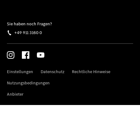
eVito
Kastenwagen
- elektrisch
Vito Mixto
Vito Tourer
eVito
Tourer -
elektrisch
Citan
Citan
Kastenwagen
eCitan
Kastenwagen
- elektrisch
Citan
Tourer