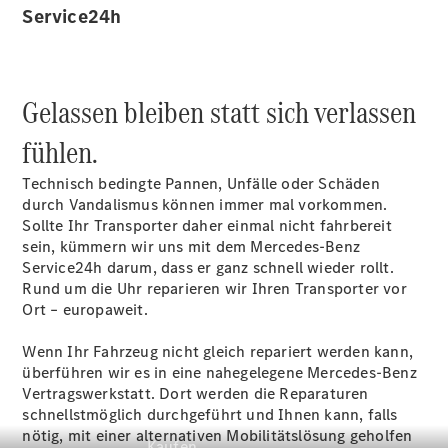
Konfigurator
Service24h
Kontakt
Probefahrt
vereinbaren
Ansprechpartner
Gelassen bleiben statt sich verlassen
finden
Beratung
fühlen.
vereinbaren
Servicetermin
Technisch bedingte Pannen, Unfälle oder Schäden
vereinbaren
durch Vandalismus können immer mal vorkommen.
Tel: +49 911
Sollte Ihr Transporter daher einmal nicht fahrbereit
31600
sein, kümmern wir uns mit dem Mercedes-Benz
Service24h darum, dass er ganz schnell wieder rollt.
Rund um die Uhr reparieren wir Ihren Transporter vor
Ort – europaweit.
Wenn Ihr Fahrzeug nicht gleich repariert werden kann,
überführen wir es in eine nahegelegene Mercedes-Benz
Vertragswerkstatt. Dort werden die Reparaturen
schnellstmöglich durchgeführt und Ihnen kann, falls
nötig, mit einer alternativen Mobilitätslösung geholfen
Kaufen