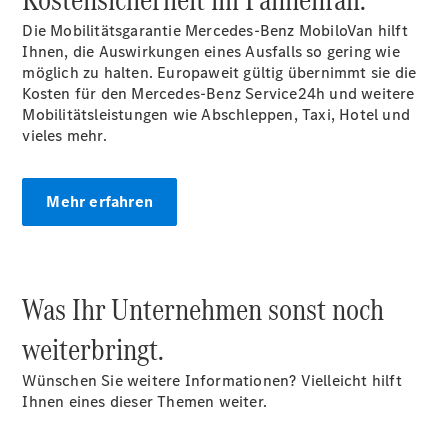
Gewerbekunden
Finanzierung
Die Mobilitätsgarantie Mercedes-Benz
MobiloVan
hilft
Privatkunden
Ihnen, die Auswirkungen eines Ausfalls so gering wie
Finanzierung
möglich zu halten. Europaweit gültig übernimmt sie die
Gewerbekunden
Kosten für den Mercedes-Benz Service24h und weitere
Mercedes-
Mobilitätsleistungen wie Abschleppen, Taxi, Hotel und
Benz
vieles mehr.
Store
Gebrauchtwagensuche
Elektrotransporter
Mehr erfahren
Sprinter
Was Ihr Unternehmen sonst noch
weiterbringt.
Sprinter
Kastenwagen
Wünschen Sie weitere Informationen? Vielleicht hilft
eSprinter
Ihnen eines dieser Themen weiter.
Kastenwagen
- elektrisch