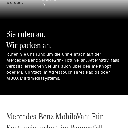
werden.
Sie rufen an.
Wir packen an.
Übersicht
Neuwagenangebote
Rufen Sie uns rund um die Uhr einfach auf der
Mercedes-Benz Service24h-Hotline. an. Alternativ, falls
verbaut, erreichen Sie uns auch über den me Knopf
oder MB Contact im Adressbuch Ihres Radios oder
MBUX Multimediasystems.
Übersicht
Transporter
Highlights
Leasing
Mercedes-Benz
MobiloVan:
Für
Privatkunden
Leasing
Kostensicherheit im Pannenfall.