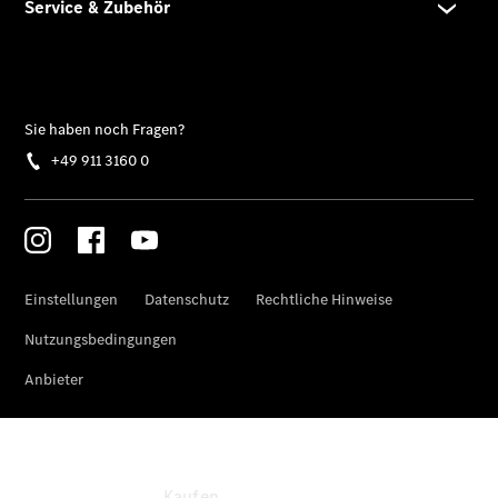
Konfigurator
Kontakt
Probefahrt
vereinbaren
Ansprechpartner
finden
Beratung
vereinbaren
Servicetermin
vereinbaren
Tel: +49 911
31600
Kaufen